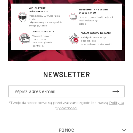
WIELOLETNIE
TRANSPORT NA TERENIE
DOŚWIADCZENIE
CAŁEGO KRAJU
Pomożemy w wyborze a
Dostarczymy Twój pojazd
także
pod wskazany
odpowiemy na wszystkie
adres
Twoje pytania
ATRAKCYJNE RATY
POJAZD GOTOWY DO JAZDY
Wyjedź nowym
Każdy dostarczany
pojazdem
pojazd jest
bez obciążania
przygotowany do jazdy
portfela!
NEWSLETTER
*Twoje dane osobowe są przetwarzane zgodnie z naszą
Polityką
prywatności
.
POMOC