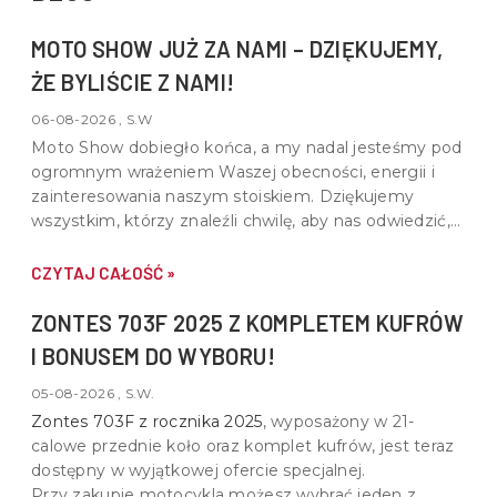
MOTO SHOW JUŻ ZA NAMI – DZIĘKUJEMY,
ŻE BYLIŚCIE Z NAMI!
06-08-2026 , S.W
Moto Show dobiegło końca, a my nadal jesteśmy pod
ogromnym wrażeniem Waszej obecności, energii i
zainteresowania naszym stoiskiem. Dziękujemy
wszystkim, którzy znaleźli chwilę, aby nas odwiedzić,
porozmawiać o motocyklach, quadach i wspólnej pasji
do motoryzacji.
CZYTAJ CAŁOŚĆ »
ZONTES 703F 2025 Z KOMPLETEM KUFRÓW
I BONUSEM DO WYBORU!
05-08-2026 , S.W.
Zontes 703F z rocznika 2025
, wyposażony w
21-
calowe przednie koło oraz komplet kufrów
, jest teraz
dostępny w wyjątkowej ofercie specjalnej.
Przy zakupie motocykla możesz wybrać jeden z