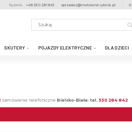
Rybnik
+48 530 281 861
sprzedaz@motoland.rybnik.pl
B
SKUTERY
POJAZDY ELEKTRYCZNE
DLA DZIECI
1
zamówienie telefoniczne
Bielsko-Biała: tel.
530 284 842