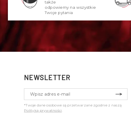
także
odpowiemy na wszystkie
Twoje pytania
NEWSLETTER
*Twoje dane osobowe są przetwarzane zgodnie z naszą
Polityką prywatności
.