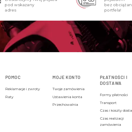
pod wskazany
bez obciążan
adres
portfela!
POMOC
MOJE KONTO
PŁATNOŚCI I
DOSTAWA
Reklamacje i zwroty
Twoje zamówienia
Formy płatności
Raty
Ustawienia konta
Transport
Przechowalnia
Czas i koszty dost
Czas realizacji
zamówienia