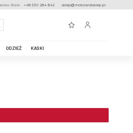
ielsko-Biała
+48 530 284 842
sklep@motolandsklep.pl
ODZIEŻ
KASKI