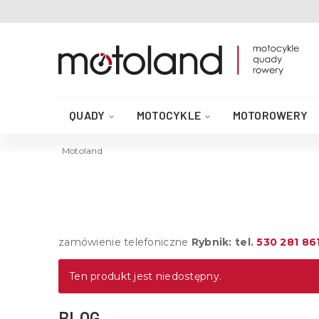
QUADY
MOTOCYKLE
MOTOROWERY
AKCESORIA DO QUADA
CZĘŚCI QUAD
Motoland
zamówienie telefoniczne
Rybnik: tel.
530 281 86
Ten produkt jest niedostępny.
BLOG