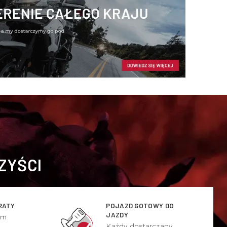
ZYŚCI
RATY
POJAZD GOTOWY DO
JAZDY
ym
Każdy dostarczany