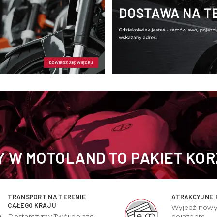
 W MOTOLAND TO PAKIET KOR
TRANSPORT NA TERENIE
ATRAKCYJNE 
CAŁEGO KRAJU
Wyjedź now
Dostarczymy Twój pojazd
pojazdem