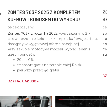
,
ZONTES 703F 2025 Z KOMPLETEM
Z
KUFRÓW I BONUSEM DO WYBORU!
S
05-08-2026 , S.W.
05
Zontes 703F z rocznika 2025
, wyposażony w
21-
Sp
calowe przednie koło oraz komplet kufrów
, jest teraz
no
dostępny w wyjątkowej ofercie specjalnej.
do
Przy zakupie motocykla możesz wybrać jeden z
mo
trzech bonusów:
at
20 rat 0%
transport gratis na terenie całej Polski
pierwszy przegląd gratis
CZ
CZYTAJ CAŁOŚĆ »