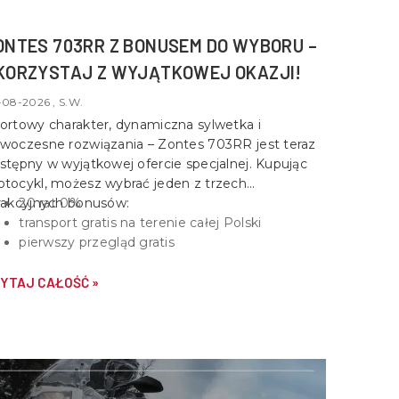
ONTES 703RR Z BONUSEM DO WYBORU –
KORZYSTAJ Z WYJĄTKOWEJ OKAZJI!
-08-2026 , S.W.
ortowy charakter, dynamiczna sylwetka i
woczesne rozwiązania –
Zontes 703RR
jest teraz
stępny w wyjątkowej ofercie specjalnej. Kupując
tocykl, możesz wybrać jeden z trzech
rakcyjnych bonusów:
20 rat 0%
transport gratis na terenie całej Polski
pierwszy przegląd gratis
YTAJ CAŁOŚĆ »