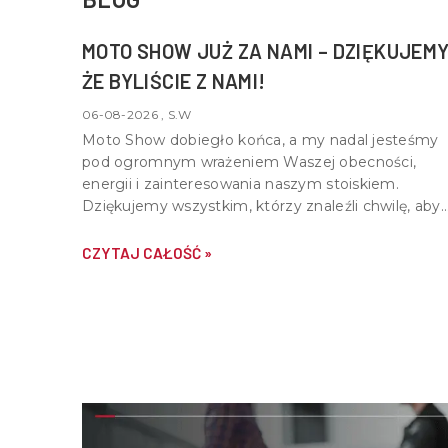
MOTO SHOW JUŻ ZA NAMI – DZIĘKUJEMY
ŻE BYLIŚCIE Z NAMI!
06-08-2026 , S.W
Moto Show dobiegło końca, a my nadal jesteśmy
pod ogromnym wrażeniem Waszej obecności,
energii i zainteresowania naszym stoiskiem.
Dziękujemy wszystkim, którzy znaleźli chwilę, aby
nas odwiedzić, porozmawiać o motocyklach,
quadach i wspólnej pasji do motoryzacji.
CZYTAJ CAŁOŚĆ »