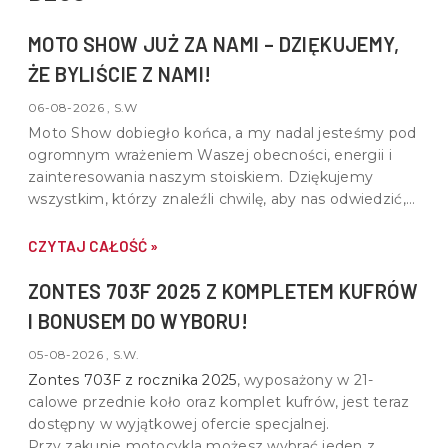
MOTO SHOW JUŻ ZA NAMI – DZIĘKUJEMY,
ŻE BYLIŚCIE Z NAMI!
06-08-2026 , S.W
Moto Show dobiegło końca, a my nadal jesteśmy pod
ogromnym wrażeniem Waszej obecności, energii i
zainteresowania naszym stoiskiem. Dziękujemy
wszystkim, którzy znaleźli chwilę, aby nas odwiedzić,
porozmawiać o motocyklach, quadach i wspólnej pasji
do motoryzacji.
CZYTAJ CAŁOŚĆ »
ZONTES 703F 2025 Z KOMPLETEM KUFRÓW
I BONUSEM DO WYBORU!
05-08-2026 , S.W.
Zontes 703F z rocznika 2025
, wyposażony w
21-
calowe przednie koło oraz komplet kufrów
, jest teraz
dostępny w wyjątkowej ofercie specjalnej.
Przy zakupie motocykla możesz wybrać jeden z