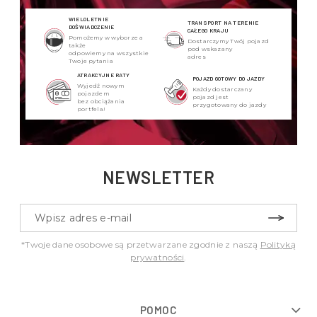
WIELOLETNIE
TRANSPORT NA TERENIE
DOŚWIADCZENIE
CAŁEGO KRAJU
Pomożemy w wyborze a
Dostarczymy Twój pojazd
także
pod wskazany
odpowiemy na wszystkie
adres
Twoje pytania
ATRAKCYJNE RATY
POJAZD GOTOWY DO JAZDY
Wyjedź nowym
Każdy dostarczany
pojazdem
pojazd jest
bez obciążania
przygotowany do jazdy
portfela!
NEWSLETTER
*Twoje dane osobowe są przetwarzane zgodnie z naszą
Polityką
prywatności
.
POMOC