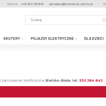
Rybnik
+48 530 281 861
sprzedaz@motoland.rybnik.pl
B
SKUTERY
POJAZDY ELEKTRYCZNE
DLA DZIECI
1
zamówienie telefoniczne
Bielsko-Biała: tel.
530 284 842