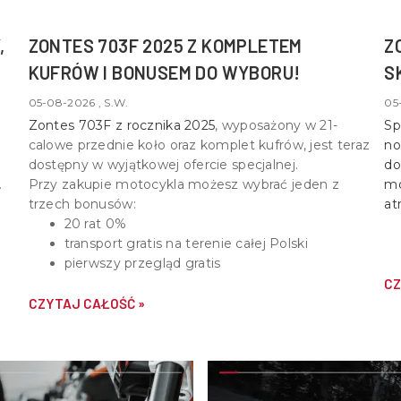
,
ZONTES 703F 2025 Z KOMPLETEM
Z
KUFRÓW I BONUSEM DO WYBORU!
S
05-08-2026 , S.W.
05
Zontes 703F z rocznika 2025
, wyposażony w
21-
Sp
calowe przednie koło oraz komplet kufrów
, jest teraz
no
dostępny w wyjątkowej ofercie specjalnej.
do
Przy zakupie motocykla możesz wybrać jeden z
mo
trzech bonusów:
at
20 rat 0%
transport gratis na terenie całej Polski
pierwszy przegląd gratis
CZ
CZYTAJ CAŁOŚĆ »