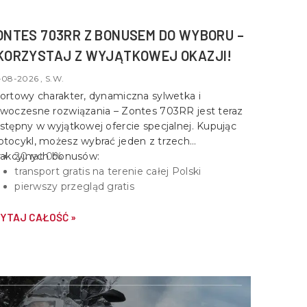
ONTES 703RR Z BONUSEM DO WYBORU –
KORZYSTAJ Z WYJĄTKOWEJ OKAZJI!
-08-2026 , S.W.
ortowy charakter, dynamiczna sylwetka i
woczesne rozwiązania –
Zontes 703RR
jest teraz
stępny w wyjątkowej ofercie specjalnej. Kupując
tocykl, możesz wybrać jeden z trzech
rakcyjnych bonusów:
20 rat 0%
transport gratis na terenie całej Polski
pierwszy przegląd gratis
YTAJ CAŁOŚĆ »