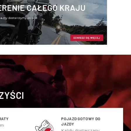
ZYŚCI
RATY
POJAZD GOTOWY DO
JAZDY
ym
Każdy dostarczany