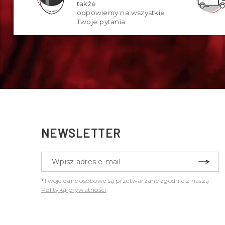
także
odpowiemy na wszystkie
Twoje pytania
NEWSLETTER
*Twoje dane osobowe są przetwarzane zgodnie z naszą
Polityką prywatności
.