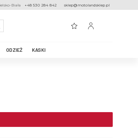
ielsko-Biała
+48 530 284 842
sklep@motolandsklep.pl
ODZIEŻ
KASKI