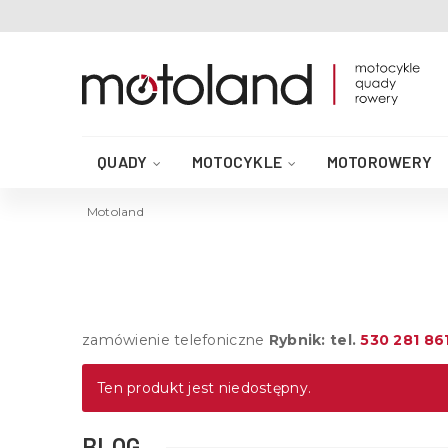
QUADY
MOTOCYKLE
MOTOROWERY
AKCESORIA DO QUADA
CZĘŚCI QUAD
Motoland
zamówienie telefoniczne
Rybnik: tel.
530 281 86
Ten produkt jest niedostępny.
BLOG