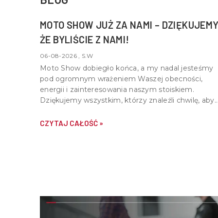
MOTO SHOW JUŻ ZA NAMI – DZIĘKUJEMY
ŻE BYLIŚCIE Z NAMI!
06-08-2026 , S.W
Moto Show dobiegło końca, a my nadal jesteśmy
pod ogromnym wrażeniem Waszej obecności,
energii i zainteresowania naszym stoiskiem.
Dziękujemy wszystkim, którzy znaleźli chwilę, aby
nas odwiedzić, porozmawiać o motocyklach,
quadach i wspólnej pasji do motoryzacji.
CZYTAJ CAŁOŚĆ »