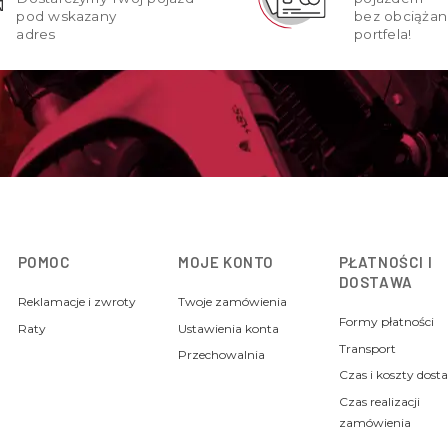
pod wskazany
bez obciążan
adres
portfela!
POMOC
MOJE KONTO
PŁATNOŚCI I
DOSTAWA
Reklamacje i zwroty
Twoje zamówienia
Formy płatności
Raty
Ustawienia konta
Transport
Przechowalnia
Czas i koszty dost
Czas realizacji
zamówienia