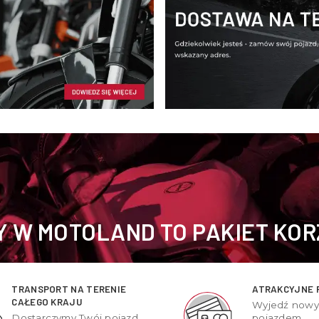
 W MOTOLAND TO PAKIET KOR
TRANSPORT NA TERENIE
ATRAKCYJNE 
CAŁEGO KRAJU
Wyjedź now
Dostarczymy Twój pojazd
pojazdem