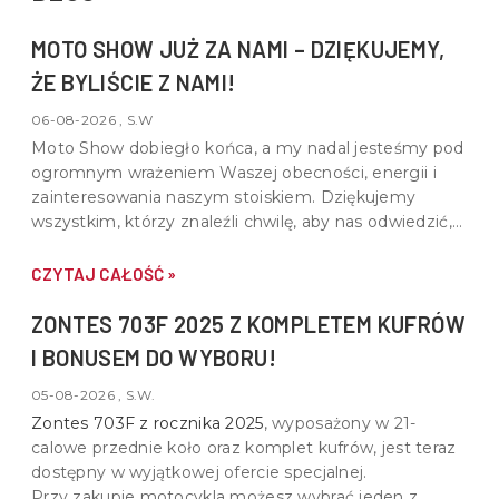
MOTO SHOW JUŻ ZA NAMI – DZIĘKUJEMY,
ŻE BYLIŚCIE Z NAMI!
06-08-2026 , S.W
Moto Show dobiegło końca, a my nadal jesteśmy pod
ogromnym wrażeniem Waszej obecności, energii i
zainteresowania naszym stoiskiem. Dziękujemy
wszystkim, którzy znaleźli chwilę, aby nas odwiedzić,
porozmawiać o motocyklach, quadach i wspólnej pasji
do motoryzacji.
CZYTAJ CAŁOŚĆ »
ZONTES 703F 2025 Z KOMPLETEM KUFRÓW
I BONUSEM DO WYBORU!
05-08-2026 , S.W.
Zontes 703F z rocznika 2025
, wyposażony w
21-
calowe przednie koło oraz komplet kufrów
, jest teraz
dostępny w wyjątkowej ofercie specjalnej.
Przy zakupie motocykla możesz wybrać jeden z