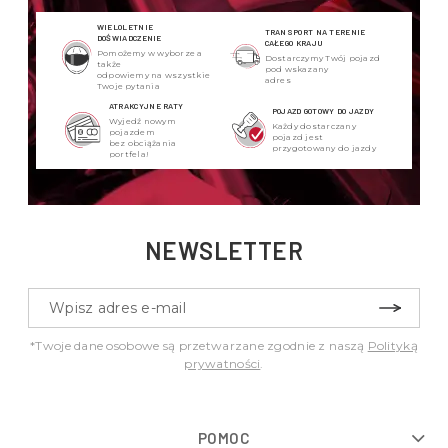
WIELOLETNIE
TRANSPORT NA TERENIE
DOŚWIADCZENIE
CAŁEGO KRAJU
Pomożemy w wyborze a
Dostarczymy Twój pojazd
także
pod wskazany
odpowiemy na wszystkie
adres
Twoje pytania
ATRAKCYJNE RATY
POJAZD GOTOWY DO JAZDY
Wyjedź nowym
Każdy dostarczany
pojazdem
pojazd jest
bez obciążania
przygotowany do jazdy
portfela!
NEWSLETTER
*Twoje dane osobowe są przetwarzane zgodnie z naszą
Polityką
prywatności
.
POMOC