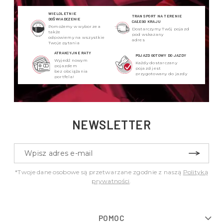
WIELOLETNIE
TRANSPORT NA TERENIE
DOŚWIADCZENIE
CAŁEGO KRAJU
Pomożemy w wyborze a
Dostarczymy Twój pojazd
także
pod wskazany
odpowiemy na wszystkie
adres
Twoje pytania
ATRAKCYJNE RATY
POJAZD GOTOWY DO JAZDY
Wyjedź nowym
Każdy dostarczany
pojazdem
pojazd jest
bez obciążania
przygotowany do jazdy
portfela!
NEWSLETTER
*Twoje dane osobowe są przetwarzane zgodnie z naszą
Polityką
prywatności
.
POMOC