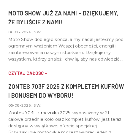
MOTO SHOW JUŻ ZA NAMI – DZIĘKUJEMY,
ŻE BYLIŚCIE Z NAMI!
06-08-2026 , S.W
Moto Show dobiegło końca, a my nadal jesteśmy pod
ogromnym wrażeniem Waszej obecności, energii i
zainteresowania naszym stoiskiem. Dziękujemy
wszystkim, którzy znaleźli chwilę, aby nas odwiedzić,
porozmawiać o motocyklach, quadach i wspólnej pasji
do motoryzacji.
CZYTAJ CAŁOŚĆ »
ZONTES 703F 2025 Z KOMPLETEM KUFRÓW
I BONUSEM DO WYBORU!
05-08-2026 , S.W.
Zontes 703F z rocznika 2025
, wyposażony w
21-
calowe przednie koło oraz komplet kufrów
, jest teraz
dostępny w wyjątkowej ofercie specjalnej.
Przy zakupie motocykla możesz wybrać jeden z