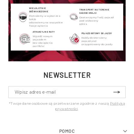
WIELOLETNIE
TRANSPORT NA TERENIE
DOŚWIADCZENIE
CAŁEGO KRAJU
Pomożemy w wyborze a
Dostarczymy Twój pojazd
także
pod wskazany
odpowiemy na wszystkie
adres
Twoje pytania
ATRAKCYJNE RATY
POJAZD GOTOWY DO JAZDY
Wyjedź nowym
Każdy dostarczany
pojazdem
pojazd jest
bez obciążania
przygotowany do jazdy
portfela!
NEWSLETTER
*Twoje dane osobowe są przetwarzane zgodnie z naszą
Polityką
prywatności
.
POMOC