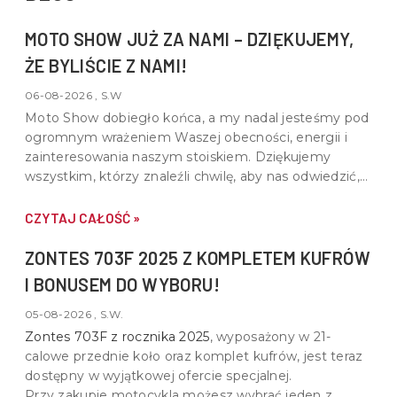
MOTO SHOW JUŻ ZA NAMI – DZIĘKUJEMY,
ŻE BYLIŚCIE Z NAMI!
06-08-2026 , S.W
Moto Show dobiegło końca, a my nadal jesteśmy pod
ogromnym wrażeniem Waszej obecności, energii i
zainteresowania naszym stoiskiem. Dziękujemy
wszystkim, którzy znaleźli chwilę, aby nas odwiedzić,
porozmawiać o motocyklach, quadach i wspólnej pasji
do motoryzacji.
CZYTAJ CAŁOŚĆ »
ZONTES 703F 2025 Z KOMPLETEM KUFRÓW
I BONUSEM DO WYBORU!
05-08-2026 , S.W.
Zontes 703F z rocznika 2025
, wyposażony w
21-
calowe przednie koło oraz komplet kufrów
, jest teraz
dostępny w wyjątkowej ofercie specjalnej.
Przy zakupie motocykla możesz wybrać jeden z