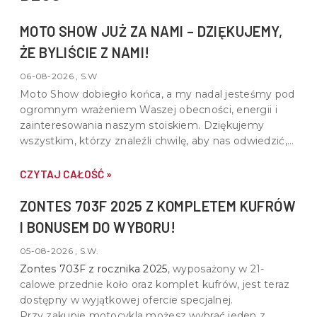
MOTO SHOW JUŻ ZA NAMI – DZIĘKUJEMY,
ŻE BYLIŚCIE Z NAMI!
06-08-2026 , S.W
Moto Show dobiegło końca, a my nadal jesteśmy pod
ogromnym wrażeniem Waszej obecności, energii i
zainteresowania naszym stoiskiem. Dziękujemy
wszystkim, którzy znaleźli chwilę, aby nas odwiedzić,
porozmawiać o motocyklach, quadach i wspólnej pasji
do motoryzacji.
CZYTAJ CAŁOŚĆ »
ZONTES 703F 2025 Z KOMPLETEM KUFRÓW
I BONUSEM DO WYBORU!
05-08-2026 , S.W.
Zontes 703F z rocznika 2025
, wyposażony w
21-
calowe przednie koło oraz komplet kufrów
, jest teraz
dostępny w wyjątkowej ofercie specjalnej.
Przy zakupie motocykla możesz wybrać jeden z