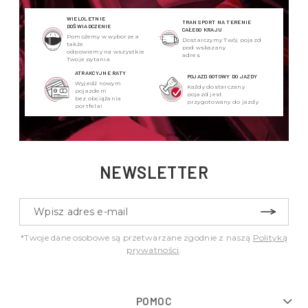
WIELOLETNIE
TRANSPORT NA TERENIE
DOŚWIADCZENIE
CAŁEGO KRAJU
Pomożemy w wyborze a
Dostarczymy Twój pojazd
także
pod wskazany
odpowiemy na wszystkie
adres
Twoje pytania
ATRAKCYJNE RATY
POJAZD GOTOWY DO JAZDY
Wyjedź nowym
Każdy dostarczany
pojazdem
pojazd jest
bez obciążania
przygotowany do jazdy
portfela!
NEWSLETTER
*Twoje dane osobowe są przetwarzane zgodnie z naszą
Polityką
prywatności
.
POMOC