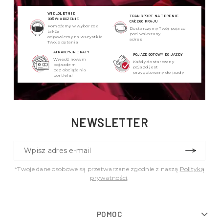
WIELOLETNIE
TRANSPORT NA TERENIE
DOŚWIADCZENIE
CAŁEGO KRAJU
Pomożemy w wyborze a
Dostarczymy Twój pojazd
także
pod wskazany
odpowiemy na wszystkie
adres
Twoje pytania
ATRAKCYJNE RATY
POJAZD GOTOWY DO JAZDY
Wyjedź nowym
Każdy dostarczany
pojazdem
pojazd jest
bez obciążania
przygotowany do jazdy
portfela!
NEWSLETTER
*Twoje dane osobowe są przetwarzane zgodnie z naszą
Polityką
prywatności
.
POMOC