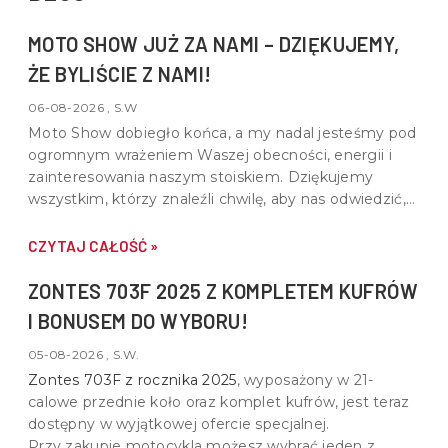
MOTO SHOW JUŻ ZA NAMI – DZIĘKUJEMY,
ŻE BYLIŚCIE Z NAMI!
06-08-2026 , S.W
Moto Show dobiegło końca, a my nadal jesteśmy pod
ogromnym wrażeniem Waszej obecności, energii i
zainteresowania naszym stoiskiem. Dziękujemy
wszystkim, którzy znaleźli chwilę, aby nas odwiedzić,
porozmawiać o motocyklach, quadach i wspólnej pasji
do motoryzacji.
CZYTAJ CAŁOŚĆ »
ZONTES 703F 2025 Z KOMPLETEM KUFRÓW
I BONUSEM DO WYBORU!
05-08-2026 , S.W.
Zontes 703F z rocznika 2025
, wyposażony w
21-
calowe przednie koło oraz komplet kufrów
, jest teraz
dostępny w wyjątkowej ofercie specjalnej.
Przy zakupie motocykla możesz wybrać jeden z