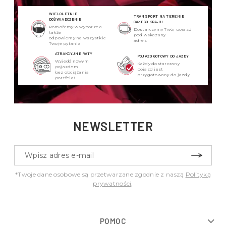
WIELOLETNIE
TRANSPORT NA TERENIE
DOŚWIADCZENIE
CAŁEGO KRAJU
Pomożemy w wyborze a
Dostarczymy Twój pojazd
także
pod wskazany
odpowiemy na wszystkie
adres
Twoje pytania
ATRAKCYJNE RATY
POJAZD GOTOWY DO JAZDY
Wyjedź nowym
Każdy dostarczany
pojazdem
pojazd jest
bez obciążania
przygotowany do jazdy
portfela!
NEWSLETTER
*Twoje dane osobowe są przetwarzane zgodnie z naszą
Polityką
prywatności
.
POMOC