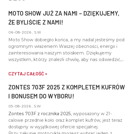
MOTO SHOW JUŻ ZA NAMI – DZIĘKUJEMY,
ŻE BYLIŚCIE Z NAMI!
06-08-2026 , S.W
Moto Show dobiegło końca, a my nadal jesteśmy pod
ogromnym wrażeniem Waszej obecności, energii i
zainteresowania naszym stoiskiem. Dziękujemy
wszystkim, którzy znaleźli chwilę, aby nas odwiedzić,
porozmawiać o motocyklach, quadach i wspólnej pasji
do motoryzacji.
CZYTAJ CAŁOŚĆ »
ZONTES 703F 2025 Z KOMPLETEM KUFRÓW
I BONUSEM DO WYBORU!
05-08-2026 , S.W.
Zontes 703F z rocznika 2025
, wyposażony w
21-
calowe przednie koło oraz komplet kufrów
, jest teraz
dostępny w wyjątkowej ofercie specjalnej.
Przy zakupie motocykla możesz wybrać jeden z