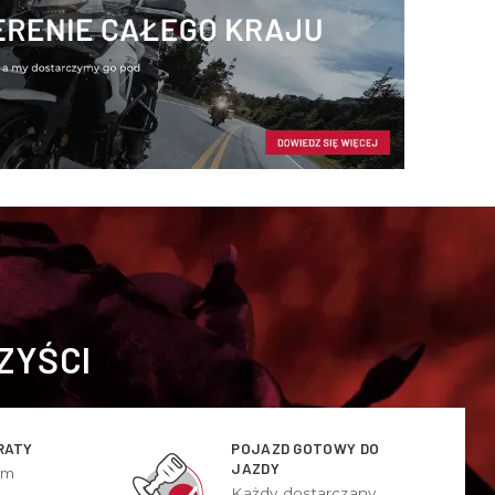
ZYŚCI
RATY
POJAZD GOTOWY DO
JAZDY
ym
Każdy dostarczany