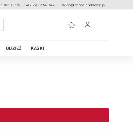
ielsko-Biała
+48 530 284 842
sklep@motolandsklep.pl
ODZIEŻ
KASKI