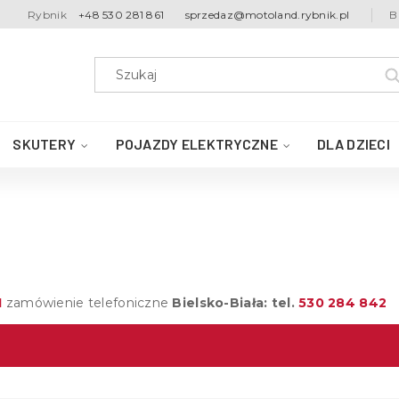
Rybnik
+48 530 281 861
sprzedaz@motoland.rybnik.pl
B
SKUTERY
POJAZDY ELEKTRYCZNE
DLA DZIECI
1
zamówienie telefoniczne
Bielsko-Biała: tel.
530 284 842