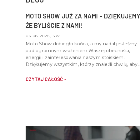
MOTO SHOW JUŻ ZA NAMI – DZIĘKUJEMY
ŻE BYLIŚCIE Z NAMI!
06-08-2026 , S.W
Moto Show dobiegło końca, a my nadal jesteśmy
pod ogromnym wrażeniem Waszej obecności,
energii i zainteresowania naszym stoiskiem.
Dziękujemy wszystkim, którzy znaleźli chwilę, aby
nas odwiedzić, porozmawiać o motocyklach,
quadach i wspólnej pasji do motoryzacji.
CZYTAJ CAŁOŚĆ »