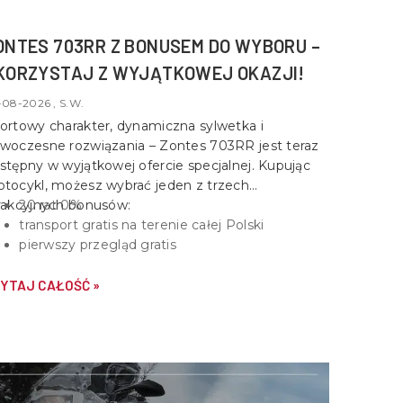
ONTES 703RR Z BONUSEM DO WYBORU –
KORZYSTAJ Z WYJĄTKOWEJ OKAZJI!
-08-2026 , S.W.
ortowy charakter, dynamiczna sylwetka i
woczesne rozwiązania –
Zontes 703RR
jest teraz
stępny w wyjątkowej ofercie specjalnej. Kupując
tocykl, możesz wybrać jeden z trzech
rakcyjnych bonusów:
20 rat 0%
transport gratis na terenie całej Polski
pierwszy przegląd gratis
YTAJ CAŁOŚĆ »