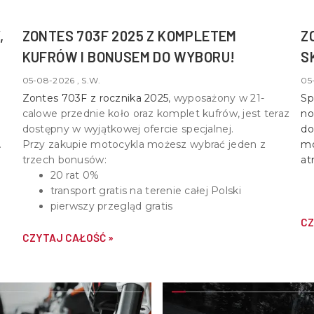
,
ZONTES 703F 2025 Z KOMPLETEM
Z
KUFRÓW I BONUSEM DO WYBORU!
S
05-08-2026 , S.W.
05
Zontes 703F z rocznika 2025
, wyposażony w
21-
Sp
calowe przednie koło oraz komplet kufrów
, jest teraz
no
dostępny w wyjątkowej ofercie specjalnej.
do
Przy zakupie motocykla możesz wybrać jeden z
mo
trzech bonusów:
at
20 rat 0%
transport gratis na terenie całej Polski
pierwszy przegląd gratis
CZ
CZYTAJ CAŁOŚĆ »