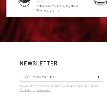
także
odpowiemy na wszystkie
Twoje pytania
NEWSLETTER
*Twoje dane osobowe są przetwarzane zgodnie z naszą
Polityką prywatności
.