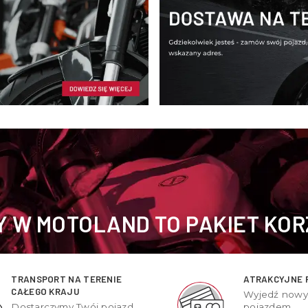
 W MOTOLAND TO PAKIET KOR
TRANSPORT NA TERENIE
ATRAKCYJNE 
CAŁEGO KRAJU
Wyjedź now
Dostarczymy Twój pojazd
pojazdem