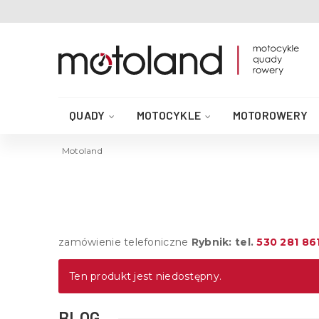
QUADY
MOTOCYKLE
MOTOROWERY
AKCESORIA DO QUADA
CZĘŚCI QUAD
Motoland
zamówienie telefoniczne
Rybnik: tel.
530 281 86
Ten produkt jest niedostępny.
BLOG