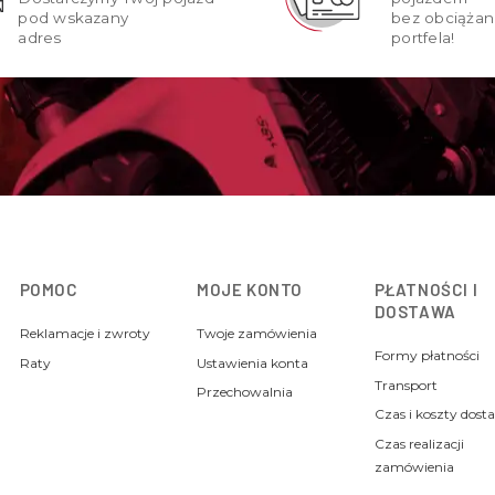
pod wskazany
bez obciążan
adres
portfela!
POMOC
MOJE KONTO
PŁATNOŚCI I
DOSTAWA
Reklamacje i zwroty
Twoje zamówienia
Formy płatności
Raty
Ustawienia konta
Transport
Przechowalnia
Czas i koszty dost
Czas realizacji
zamówienia